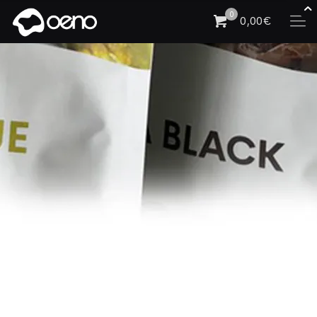
0
0,00€