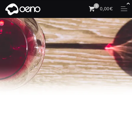
0
0,00€