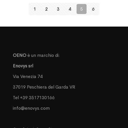
1
2
3
4
5
6
OENO
è un marchio di:
Enovys srl
Via Venezia 74
37019 Peschiera del Garda VR
Tel +39 3517130166
info@enovys.com