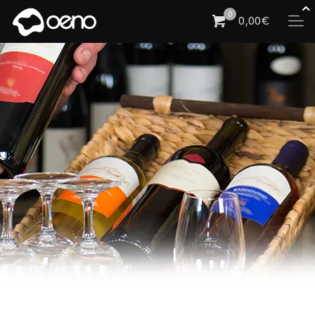
0
0,00€