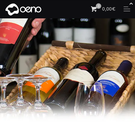
0
0,00€