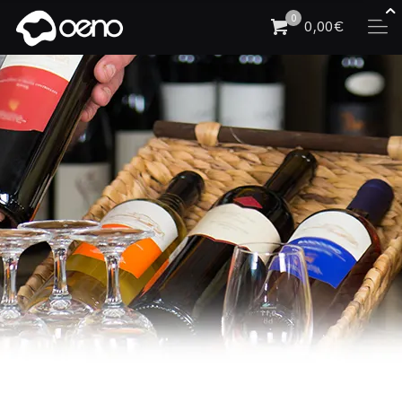
0
0,00€