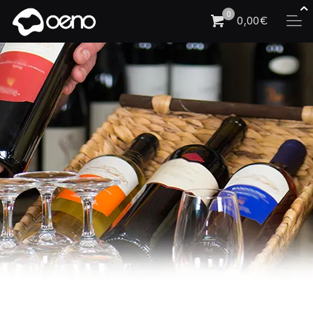
0
0,00€